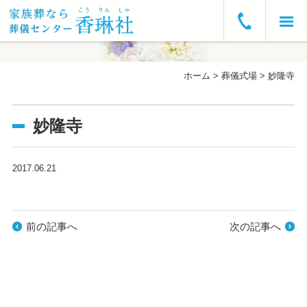
ホーム
ホーム
>
葬儀式場
>
妙隆寺
お急ぎの方へ
妙隆寺
葬儀プラン・費用
葬儀の流れ
2017.06.21
葬儀式場
前の記事へ
次の記事へ
よくあるご質問
会社概要