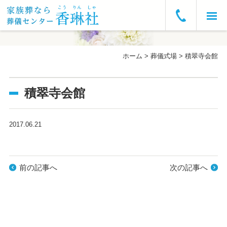
ホーム
ホーム
>
葬儀式場
>
積翠寺会館
お急ぎの方へ
積翠寺会館
葬儀プラン・費用
葬儀の流れ
2017.06.21
葬儀式場
前の記事へ
次の記事へ
よくあるご質問
会社概要