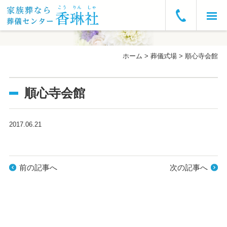
ホーム
ホーム
>
葬儀式場
>
順心寺会館
お急ぎの方へ
順心寺会館
葬儀プラン・費用
葬儀の流れ
2017.06.21
葬儀式場
前の記事へ
次の記事へ
よくあるご質問
会社概要