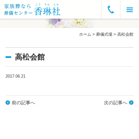
ホーム
ホーム
>
葬儀式場
>
高松会館
お急ぎの方へ
高松会館
葬儀プラン・費用
葬儀の流れ
2017.06.21
葬儀式場
前の記事へ
次の記事へ
よくあるご質問
会社概要