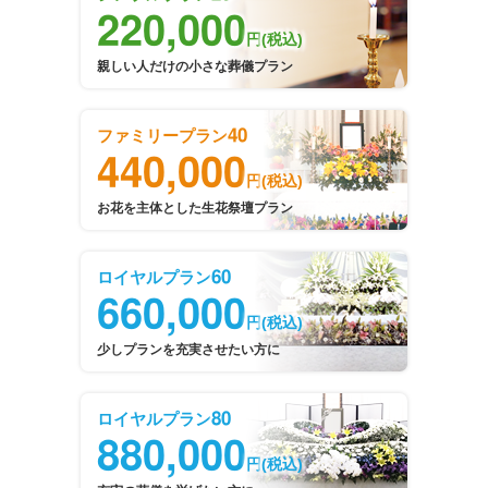
220,000
円
(税込)
親しい人だけの小さな葬儀プラン
40
ファミリープラン
440,000
円
(税込)
お花を主体とした生花祭壇プラン
60
ロイヤルプラン
660,000
円
(税込)
少しプランを充実させたい方に
80
ロイヤルプラン
880,000
円
(税込)