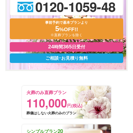
事前予約で基本プランより
5
%OFF!!
※直葬プランを除く
24
365
時間
日受付
ご相談･お見積り無料
火葬のみ直葬プラン
110,000
円
(税込)
葬儀はしない火葬のみのプラン
20
シンプルプラン