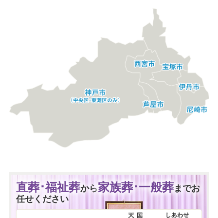
直葬･福祉葬
家族葬･一般葬
から
までお
任せください