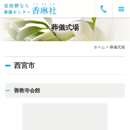
ホーム
葬儀式場
PLACE
お急ぎの方へ
ホーム
>
葬儀式場
葬儀プラン・費用
西宮市
葬儀の流れ
葬儀式場
善教寺会館
よくあるご質問
会社概要