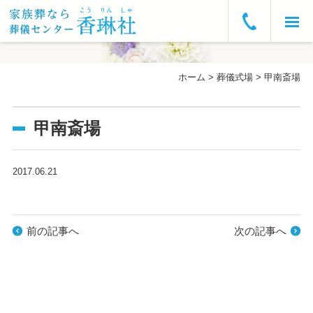
ホーム
ホーム
>
葬儀式場
>
甲南斎場
お急ぎの方へ
甲南斎場
葬儀プラン・費用
葬儀の流れ
2017.06.21
葬儀式場
前の記事へ
次の記事へ
よくあるご質問
会社概要